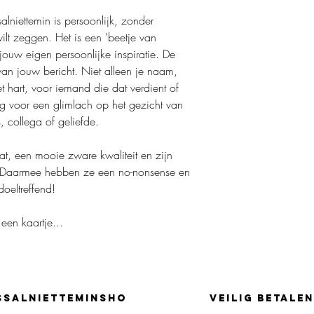
Wegens de aard van dez
alniettemin is persoonlijk, zonder
beschadigd of defect z
ilt zeggen. Het is een 'beetje van
Custom- en geperson
Digitale downloads
 jouw eigen persoonlijke inspiratie. De
Items in de aanbied
 van jouw bericht. Niet alleen je naam,
het hart, voor iemand die dat verdient of
Heb je een vraag over 
rg voor een glimlach op het gezicht van
Neem contact met me op
, collega of geliefde.
zijn.
t, een mooie zware kwaliteit en zijn
k. Daarmee hebben ze een no-nonsense en
doeltreffend!
een kaartje...
SSALNIETTEMINSHO
Veilig betalen