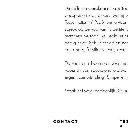
De collectie wenskaarten van Tess
poespas en zegt precies wat jij w
Tessalniettemin' PLUS ruimte voor
spreuk op de voorkant is de titel
maar iets persoonlijks, recht uit 
nodig heeft. Schrijf het op en zo
een ander; familie, vriend, kennis
De kaarten hebben een a6-formaa
voorzien van speciale reliëfdru
eigentijdse uitstraling. Simpel en 
Maak het weer persoonlijk! Stuur 
CONTACT
TE
P