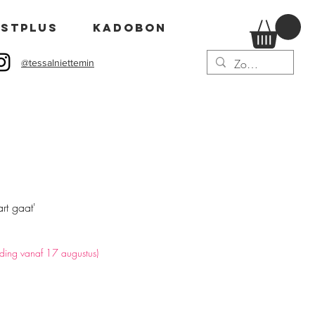
stPLUS
Kadobon
@tessalniettemin
rt gaat'
nding vanaf 17 augustus)