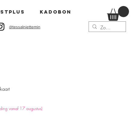
stPLUS
Kadobon
@tessalniettemin
ikaart
nding vanaf 17 augustus)