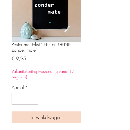
Poster met tekst 'LEEF en GENIET
zonder mate'
Prijs
€ 9,95
Vakantiekorting (verzending vanaf 17
augustus)
Aantal
*
In winkelwagen