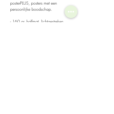
posterPLUS, posters met een
persoonlijke boodschap.
- 160 gr. halfmat, lichtgestreken
papier
- Formaat: 40 x 60 cm
- verzonden in stevige kartonnen
koker 50 x 450 mm.
Naast postPLUS, een serie
wenskaarten met teksten, heeft
Tessalniettemin nu ook een serie
posters ontworpen. Aansprekende
teksten voor aan de muur, thuis of
op kantoor.
Om kado te geven of om jezelf blij
te maken.