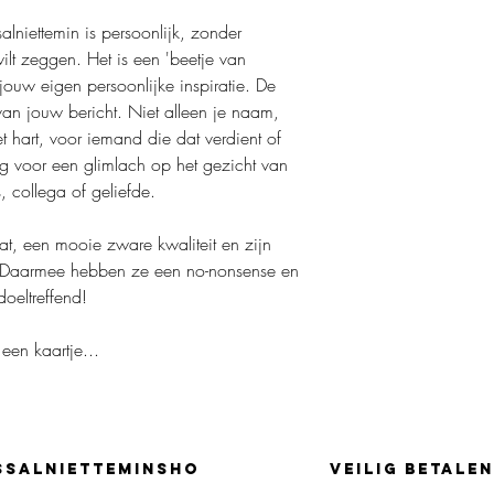
Wegens de aard van dez
alniettemin is persoonlijk, zonder
beschadigd of defect z
ilt zeggen. Het is een 'beetje van
Custom- en geperson
Digitale downloads
 jouw eigen persoonlijke inspiratie. De
Items in de aanbied
 van jouw bericht. Niet alleen je naam,
het hart, voor iemand die dat verdient of
Heb je een vraag over 
rg voor een glimlach op het gezicht van
Neem contact met me op
, collega of geliefde.
zijn.
t, een mooie zware kwaliteit en zijn
k. Daarmee hebben ze een no-nonsense en
doeltreffend!
een kaartje...
SSALNIETTEMINSHO
Veilig betalen