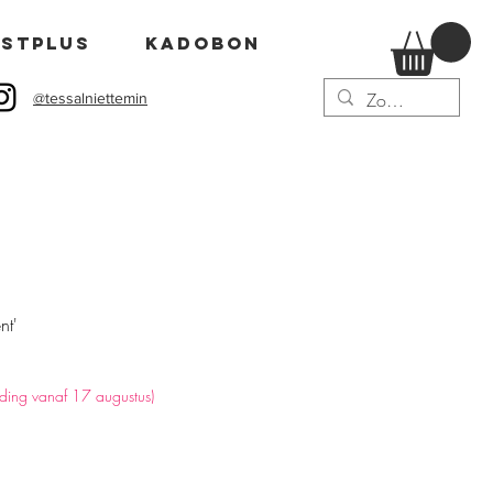
stPLUS
Kadobon
@tessalniettemin
nt'
nding vanaf 17 augustus)