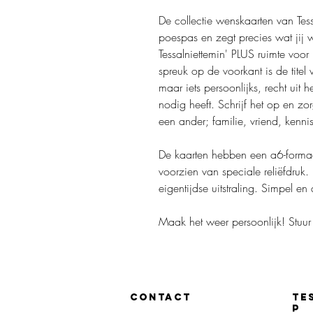
De collectie wenskaarten van Tess
poespas en zegt precies wat jij w
Tessalniettemin' PLUS ruimte voor
spreuk op de voorkant is de titel
maar iets persoonlijks, recht uit 
nodig heeft. Schrijf het op en zo
een ander; familie, vriend, kennis
De kaarten hebben een a6-formaa
voorzien van speciale reliëfdru
eigentijdse uitstraling. Simpel en 
Maak het weer persoonlijk! Stuur 
CONTACT
TE
P