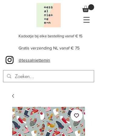
Kadootje bij elke bestelling vanaf € 15
Gratis verzending NL vanaf € 75
@tessalniettemin