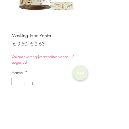
Masking Tape Panter
Normale
Verkoopprijs
 € 3,50 
€ 2,63
prijs
Vakantiekorting (verzending vanaf 17
augustus)
Aantal
*
In winkelwagen
Details
10 meter