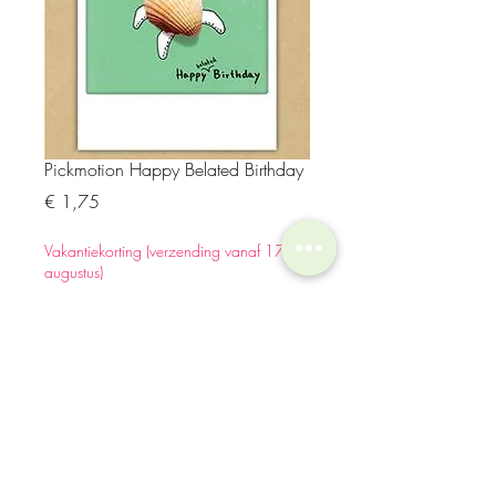
Pickmotion Happy Belated Birthday
Prijs
€ 1,75
Vakantiekorting (verzending vanaf 17
augustus)
Aantal
*
In winkelwagen
Pickmotion enkele kaart 10,5 x 13